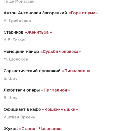
Ги де Мопассан
Антон Антонович Загорецкий
«Горе от ума»
А. Грибоедов
Стариков
«Женитьба »
Н.В. Гоголь
Немецкий майор
«Судьба человека»
М. Шолохов
Саркастический прохожий
«Пигмалион»
Б. Шоу
Любители оперы
«Пигмалион»
Б. Шоу
Официант в кафе
«Кошки-мышки»
Иштван Эркень
Жуков
«Сталин. Часовщик»