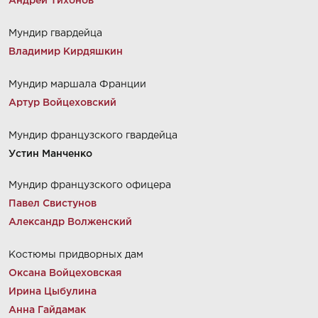
Андрей Тихонов
Мундир гвардейца
Владимир Кирдяшкин
Мундир маршала Франции
Артур Войцеховский
Мундир французского гвардейца
Устин Манченко
Мундир французского офицера
Павел Свистунов
Александр Волженский
Костюмы придворных дам
Оксана Войцеховская
Ирина Цыбулина
Анна Гайдамак