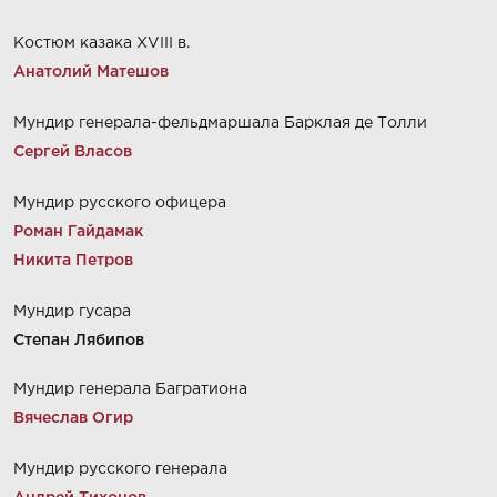
Костюм казака XVIII в.
Анатолий Матешов
Мундир генерала-фельдмаршала Барклая де Толли
Сергей Власов
Мундир русского офицера
Роман Гайдамак
Никита Петров
Мундир гусара
Степан Лябипов
Мундир генерала Багратиона
Вячеслав Огир
Мундир русского генерала