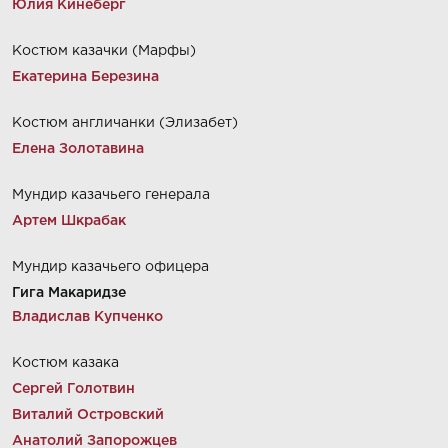
Юлия Кинеберг
Костюм казачки (Марфы)
Екатерина Березина
Костюм англичанки (Элизабет)
Елена Золотавина
Мундир казачьего генерала
Артем Шкрабак
Мундир казачьего офицера
Гига Макаридзе
Владислав Купченко
Костюм казака
Сергей Голотвин
Виталий Островский
Анатолий Запорожцев