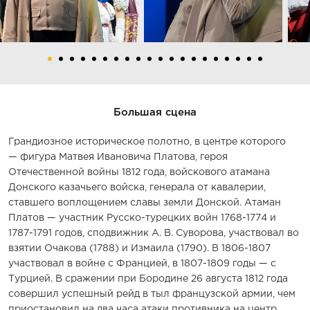
Большая сцена
Грандиозное историческое полотно, в центре которого
— фигура Матвея Ивановича Платова, героя
Отечественной войны 1812 года, войскового атамана
Донского казачьего войска, генерала от кавалерии,
ставшего воплощением славы земли Донской. Атаман
Платов — участник Русско-турецких войн 1768-1774 и
1787-1791 годов, сподвижник А. В. Суворова, участвовал во
взятии Очакова (1788) и Измаила (1790). В 1806-1807
участвовал в войне с Францией, в 1807-1809 годы — с
Турцией. В сражении при Бородине 26 августа 1812 года
совершил успешный рейд в тыл французской армии, чем
приостановил на два часа атаки противника на центр