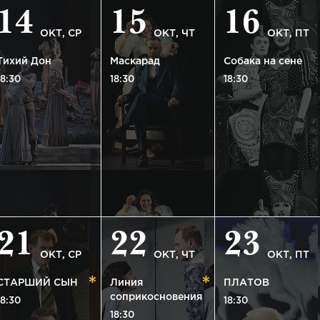
14
15
16
ОКТ, СР
ОКТ, ЧТ
ОКТ, ПТ
Тихий Дон
Маскарад
Собака на сене
18:30
18:30
18:30
21
22
23
ОКТ, СР
ОКТ, ЧТ
ОКТ, ПТ
*
*
СТАРШИЙ СЫН
Линия
ПЛАТОВ
соприкосновения
18:30
18:30
18:30