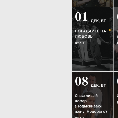
01
ДЕК, ВТ
*
ПОГАДАЙТЕ НА
ЛЮБОВЬ
18:30
08
ДЕК, ВТ
Счастливый
номер
(Подыскиваю
жену. Недорого)