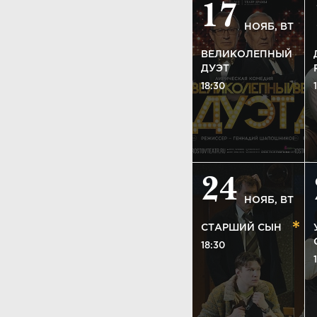
17
НОЯБ, ВТ
ВЕЛИКОЛЕПНЫЙ
ДУЭТ
18:30
24
НОЯБ, ВТ
*
СТАРШИЙ СЫН
18:30