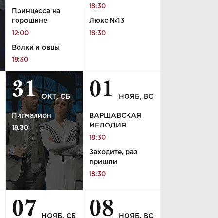
18:30
Принцесса на
горошине
Люкс №13
12:00
18:30
Волки и овцы
18:30
31
01
ОКТ, СБ
НОЯБ, ВС
Пигмалион
ВАРШАВСКАЯ
МЕЛОДИЯ
18:30
18:30
Заходите, раз
пришли
18:30
07
08
НОЯБ, СБ
НОЯБ, ВС