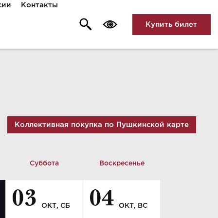
сии
Контакты
Купить билет
Коллективная покупка по Пушкинской карте
Суббота
Воскресенье
03
04
ОКТ, СБ
ОКТ, ВС