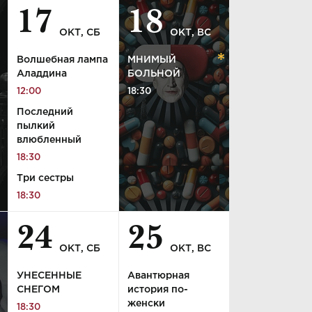
17
18
ОКТ, СБ
ОКТ, ВС
*
Волшебная лампа
МНИМЫЙ
Аладдина
БОЛЬНОЙ
12:00
18:30
Последний
пылкий
влюбленный
18:30
Три сестры
18:30
24
25
ОКТ, СБ
ОКТ, ВС
УНЕСЕННЫЕ
Авантюрная
СНЕГОМ
история по-
женски
18:30