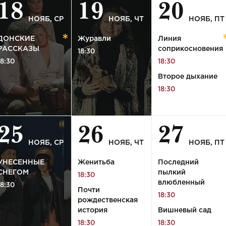
18
19
20
НОЯБ, СР
НОЯБ, ЧТ
НОЯБ, ПТ
*
ДОНСКИЕ
Журавли
Линия
РАССКАЗЫ
соприкосновения
18:30
18:30
18:30
Второе дыхание
18:30
25
26
27
НОЯБ, СР
НОЯБ, ЧТ
НОЯБ, ПТ
УНЕСЕННЫЕ
Женитьба
Последний
СНЕГОМ
пылкий
18:30
влюбленный
18:30
Почти
18:30
рождественская
история
Вишневый сад
18:30
18:30