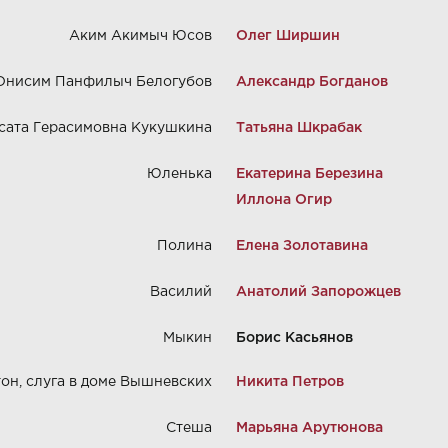
Аким Акимыч Юсов
Олег Ширшин
Онисим Панфилыч Белогубов
Александр Богданов
сата Герасимовна Кукушкина
Татьяна Шкрабак
Юленька
Екатерина Березина
Иллона Огир
Полина
Елена Золотавина
Василий
Анатолий Запорожцев
Мыкин
Борис Касьянов
он, слуга в доме Вышневских
Никита Петров
Стеша
Марьяна Арутюнова