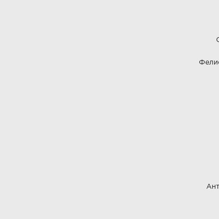
Фели
Ант