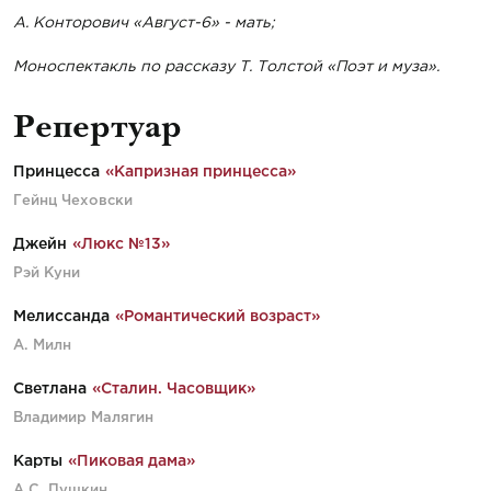
А. Конторович «Август-6» - мать;
Моноспектакль по рассказу Т. Толстой «Поэт и муза».
Репертуар
Принцесса
«Капризная принцесса»
Гейнц Чеховски
Джейн
«Люкс №13»
Рэй Куни
Мелиссанда
«Романтический возраст»
А. Милн
Светлана
«Сталин. Часовщик»
Владимир Малягин
Карты
«Пиковая дама»
А.С. Пушкин