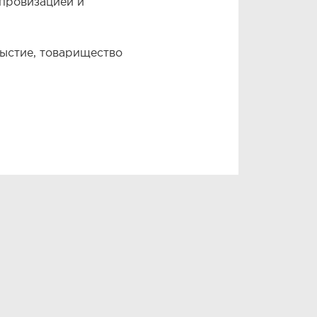
провизацией и
ыстие, товарищество