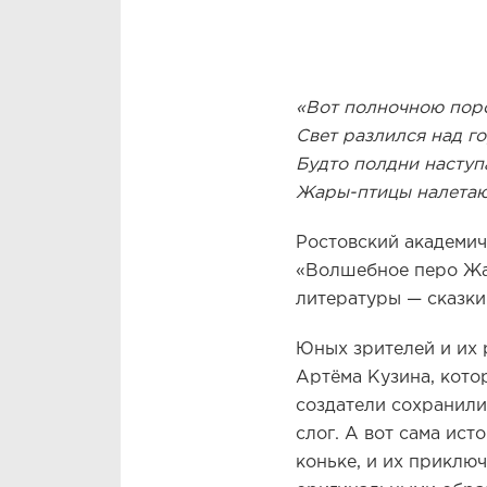
«Вот полночною пор
Свет разлился над г
Будто полдни наступ
Жары-птицы налетают
Ростовский академич
«Волшебное перо Жар
литературы — сказки
Юных зрителей и их 
Артёма Кузина, кото
создатели сохранили
слог. А вот сама ист
коньке, и их приклю