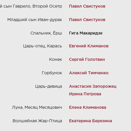
й сын Гаврило, Второй Осетр
Павел Свистунов
Младший сын Иван-дурак
Павел Свистунов
Спальник, Ёрш
Гига Макаридзе
Царь-отец, Карась
Евгений Климанов
Конек
Сергей Голотвин
Горбунок
Алексей Тимченко
Царь-девица
Анастасия Запорожец
Ирина Петрова
Луна, Месяц Месяцович
Елена Климанова
Волшебная Жар-Птица
Екатерина Березина