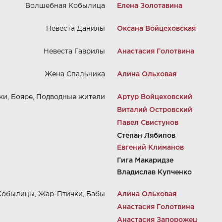
Волшебная Кобылица
Елена Золотавина
Невеста Данилы
Оксана Войцеховская
Невеста Гаврилы
Анастасия Голотвина
Жена Спальника
Алина Ольховая
и, Бояре, Подводные жители
Артур Войцеховский
Виталий Островский
Павел Свистунов
Степан Лябипов
Евгений Климанов
Гига Макаридзе
Владислав Купченко
 Кобылицы, Жар-Птички, Бабы
Алина Ольховая
Анастасия Голотвина
Анастасия Запорожец