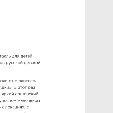
такль для детей
ов русской детской
азки от режиссера
шки». В этот раз
, яркий ершовский
чудесном маленьком
х локациях, с