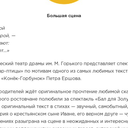
Большая сцена
ой
орой, —
ают:
...»
еский театр драмы им. М. Горького представляет спек
-птицы» по мотивам одного из самых любимых текст
 «Конёк-Горбунок» Петра Ершова.
родителей ждёт оригинальное прочтение любимой ск
рого ростовчане полюбили за спектакль «Бал для Золу
 оригинальный текст в стихах — звучный, самобытный
ория о крестьянском сыне Иване, его верном друге — 
чениях разыграна на сцене в неожиданных и интересны