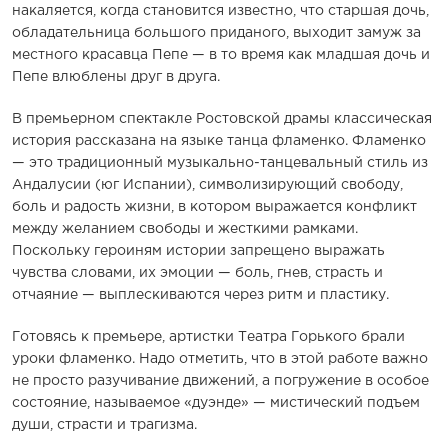
накаляется, когда становится известно, что старшая дочь,
обладательница большого приданого, выходит замуж за
местного красавца Пепе — в то время как младшая дочь и
Пепе влюблены друг в друга.
В премьерном спектакле Ростовской драмы классическая
история рассказана на языке танца фламенко. Фламенко
— это традиционный музыкально-танцевальный стиль из
Андалусии (юг Испании), символизирующий свободу,
боль и радость жизни, в котором выражается конфликт
между желанием свободы и жесткими рамками.
Поскольку героиням истории запрещено выражать
чувства словами, их эмоции — боль, гнев, страсть и
отчаяние — выплескиваются через ритм и пластику.
Готовясь к премьере, артистки Театра Горького брали
уроки фламенко. Надо отметить, что в этой работе важно
не просто разучивание движений, а погружение в особое
состояние, называемое «дуэнде» — мистический подъем
души, страсти и трагизма.