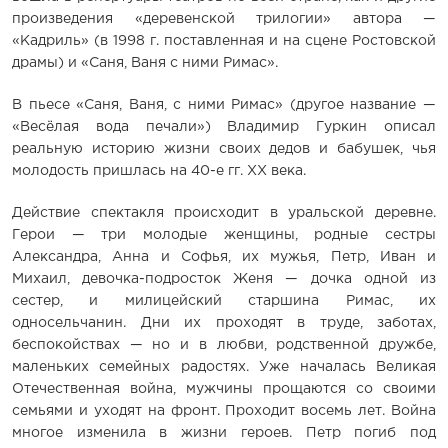
произведения «деревенской трилогии» автора —
«Кадриль» (в 1998 г. поставленная и на сцене Ростовской
драмы) и «Саня, Ваня с ними Римас».
В пьесе «Саня, Ваня, с ними Римас» (другое название —
«Весёлая вода печали») Владимир Гуркин описал
реальную историю жизни своих дедов и бабушек, чья
молодость пришлась на 40-е гг. XX века.
Действие спектакля происходит в уральской деревне.
Герои — три молодые женщины, родные сестры
Александра, Анна и Софья, их мужья, Петр, Иван и
Михаил, девочка-подросток Женя — дочка одной из
сестер, и милицейский старшина Римас, их
односельчанин. Дни их проходят в труде, заботах,
беспокойствах — но и в любви, родственной дружбе,
маленьких семейных радостях. Уже началась Великая
Отечественная война, мужчины прощаются со своими
семьями и уходят на фронт. Проходит восемь лет. Война
многое изменила в жизни героев. Петр погиб под