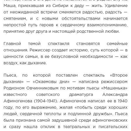
Маша, приехавшая из Сибири к деду — жить. Удивление
от неожиданной встречи сменяется радостью, радость —
смятением, и с новыми обстоятельствами начинается
непростой путь героев к сердечному взаимопониманию,
принятию друг друга и настоящей родственной любви.
Главной темой спектакля становятся семейные
отношения. Режиссер создает историю, суть которой — в
ценности семьи, в ее безусловной необходимости — как
воздух, как дыхание.
Пьеса, по которой поставлен спектакль «Второе
дыхание» — «Окаемовы дни» — написана режиссером
Родионом Овчинниковым по мотивам пьесы «Машенька»
известного советского драматурга Александра
Афиногенова (1904-1941). Афиногенов написал ее в 1940
году, по его выражению, желая «побыть среди хороших
людей, сердечной теплоты и подлинной дружбы». Пьеса
была признана самой задушевной среди афиногеновских
и сразу нашла отклик в театральных и писательских