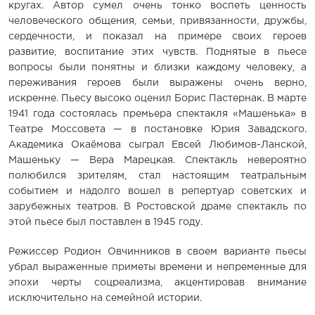
кругах. Автор сумел очень тонко воспеть ценность
человеческого общения, семьи, привязанности, дружбы,
сердечности, и показал на примере своих героев
развитие, воспитание этих чувств. Поднятые в пьесе
вопросы были понятны и близки каждому человеку, а
переживания героев были выражены очень верно,
искренне. Пьесу высоко оценил Борис Пастернак. В марте
1941 года состоялась премьера спектакля «Машенька» в
Театре Моссовета — в постановке Юрия Завадского.
Академика Окаёмова сыграл Евсей Любимов-Ланской,
Машеньку — Вера Марецкая. Спектакль невероятно
полюбился зрителям, стал настоящим театральным
событием и надолго вошел в репертуар советских и
зарубежных театров. В Ростовской драме спектакль по
этой пьесе был поставлен в 1945 году.
Режиссер Родион Овчинников в своем варианте пьесы
убрал выраженные приметы времени и непременные для
эпохи черты соцреализма, акцентировав внимание
исключительно на семейной истории.