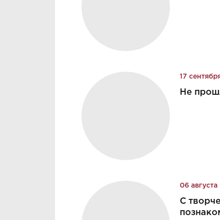
17 сентябр
Не прошл
06 августа
С творч
познако