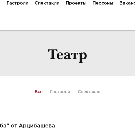
а
Гастроли
Спектакли
Проекты
Персоны
Вакан
Театр
Все
Гастроли
Спектакль
ба" от Арцибашева