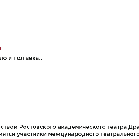
я
о и пол века...
еством Ростовского академического театра Др
мятся участники международного театральног