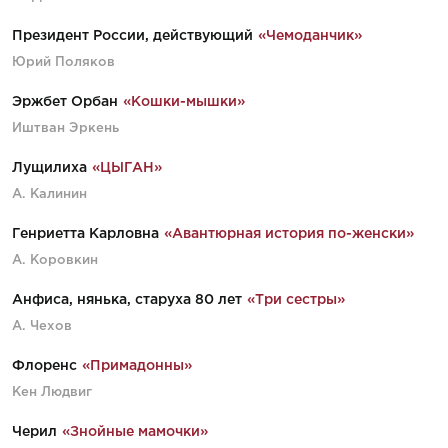
Президент России, действующий
«Чемоданчик»
Юрий Поляков
Эржбет Орбан
«Кошки-мышки»
Иштван Эркень
Лущилиха
«ЦЫГАН»
А. Калинин
Генриетта Карловна
«Авантюрная история по-женски»
А. Коровкин
Анфиса, нянька, старуха 80 лет
«Три сестры»
А. Чехов
Флоренс
«Примадонны»
Кен Людвиг
Черил
«Знойные мамочки»