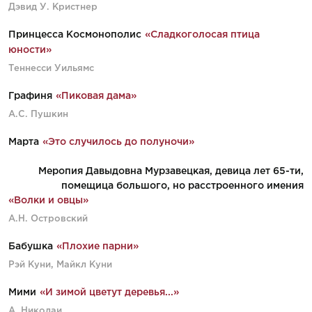
Дэвид У. Кристнер
Принцесса Космонополис
«Сладкоголосая птица
юности»
Теннесси Уильямс
Графиня
«Пиковая дама»
А.С. Пушкин
Марта
«Это случилось до полуночи»
Меропия Давыдовна Мурзавецкая, девица лет 65-ти,
помещица большого, но расстроенного имения
«Волки и овцы»
А.Н. Островский
Бабушка
«Плохие парни»
Рэй Куни, Майкл Куни
Мими
«И зимой цветут деревья...»
А. Николаи