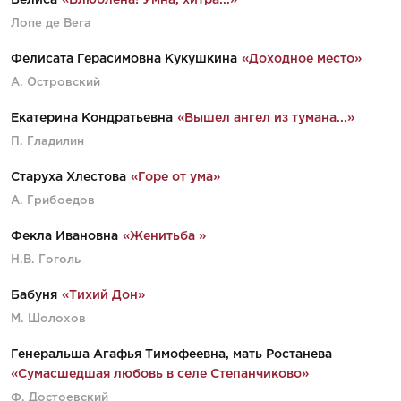
Белиса
«Влюблена! Умна, хитра...»
Лопе де Вега
Фелисата Герасимовна Кукушкина
«Доходное место»
А. Островский
Екатерина Кондратьевна
«Вышел ангел из тумана...»
П. Гладилин
Старуха Хлестова
«Горе от ума»
А. Грибоедов
Фекла Ивановна
«Женитьба »
Н.В. Гоголь
Бабуня
«Тихий Дон»
М. Шолохов
Генеральша Агафья Тимофеевна, мать Ростанева
«Сумасшедшая любовь в селе Степанчиково»
Ф. Достоевский