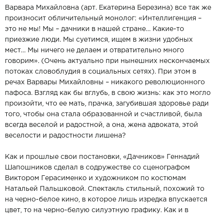
Варвара Михайловна (арт. Екатерина Березина) все так же
произносит обличительный монолог: «Интеллигенция –
это не мы! Мы – дачники в нашей стране… Какие-то
приезжие люди. Мы суетимся, ищем в жизни удобных
мест… Мы ничего не делаем и отвратительно много
говорим». (Очень актуально при нынешних нескончаемых
потоках словоблудия в социальных сетях). При этом в
речах Варвары Михайловны – никакого революционного
пафоса. Взгляд как бы вглубь, в свою жизнь: как это могло
произойти, что ее мать, прачка, загубившая здоровье ради
того, чтобы она стала образованной и счастливой, была
всегда веселой и радостной, а она, жена адвоката, этой
веселости и радостности лишена?
Как и прошлые свои постановки, «Дачников» Геннадий
Шапошников сделал в содружестве со сценографом
Виктором Герасименко и художником по костюмам
Натальей Пальшковой. Спектакль стильный, похожий то
на черно-белое кино, в которое лишь изредка впускается
цвет, то на черно-белую силуэтную графику. Как и в