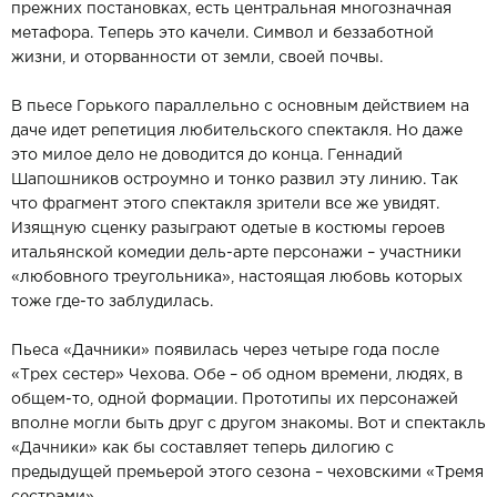
прежних постановках, есть центральная многозначная
метафора. Теперь это качели. Символ и беззаботной
жизни, и оторванности от земли, своей почвы.
В пьесе Горького параллельно с основным действием на
даче идет репетиция любительского спектакля. Но даже
это милое дело не доводится до конца. Геннадий
Шапошников остроумно и тонко развил эту линию. Так
что фрагмент этого спектакля зрители все же увидят.
Изящную сценку разыграют одетые в костюмы героев
итальянской комедии дель-арте персонажи – участники
«любовного треугольника», настоящая любовь которых
тоже где-то заблудилась.
Пьеса «Дачники» появилась через четыре года после
«Трех сестер» Чехова. Обе – об одном времени, людях, в
общем-то, одной формации. Прототипы их персонажей
вполне могли быть друг с другом знакомы. Вот и спектакль
«Дачники» как бы составляет теперь дилогию с
предыдущей премьерой этого сезона – чеховскими «Тремя