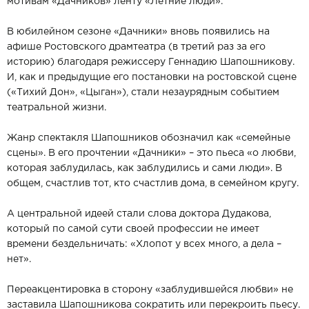
мотивам «Дачников» ленту «Летние люди».
В юбилейном сезоне «Дачники» вновь появились на
афише Ростовского драмтеатра (в третий раз за его
историю) благодаря режиссеру Геннадию Шапошникову.
И, как и предыдущие его постановки на ростовской сцене
(«Тихий Дон», «Цыган»), стали незаурядным событием
театральной жизни.
Жанр спектакля Шапошников обозначил как «семейные
сцены». В его прочтении «Дачники» – это пьеса «о любви,
которая заблудилась, как заблудились и сами люди». В
общем, счастлив тот, кто счастлив дома, в семейном кругу.
А центральной идеей стали слова доктора Дудакова,
который по самой сути своей профессии не имеет
времени бездельничать: «Хлопот у всех много, а дела –
нет».
Переакцентировка в сторону «заблудившейся любви» не
заставила Шапошникова сократить или перекроить пьесу.