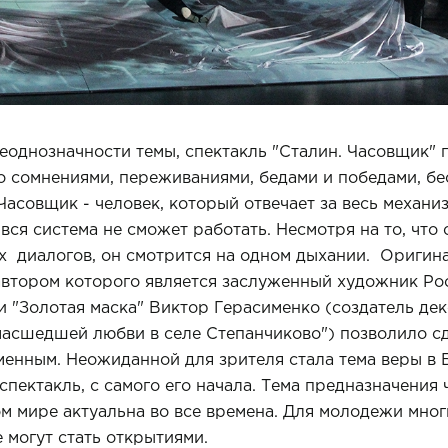
еоднозначности темы, спектакль "Сталин. Часовщик" 
го сомнениями, переживаниями, бедами и победами, 
Часовщик - человек, который отвечает за весь механи
 вся система не сможет работать. Несмотря на то, что 
х диалогов, он смотрится на одном дыхании. Оригин
втором которого является заслуженный художник Рос
 "Золотая маска" Виктор Герасименко (создатель дек
умасшедшей любви в селе Степанчиково") позволило с
енным. Неожиданной для зрителя стала тема веры в 
спектакль, с самого его начала. Тема предназначения 
м мире актуальна во все времена. Для молодежи мног
 могут стать открытиями.