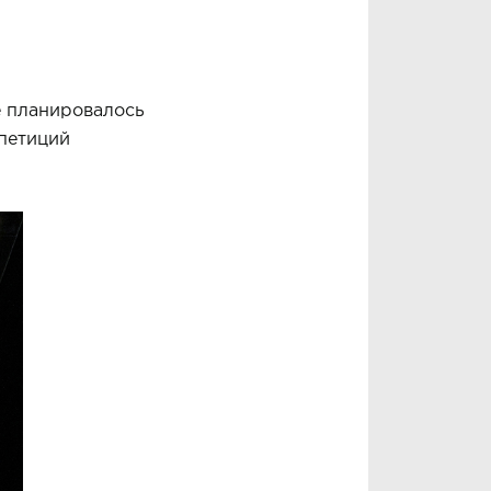
е планировалось
епетиций