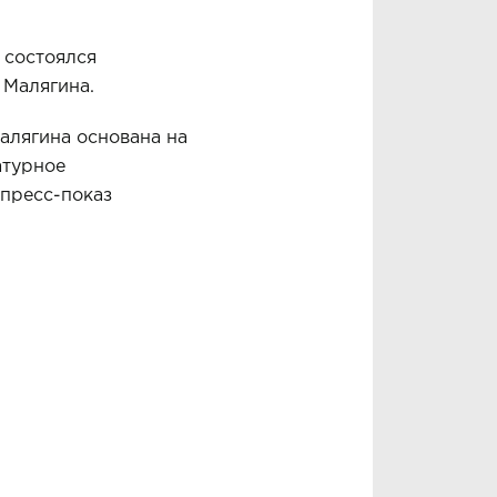
 состоялся
 Малягина.
алягина основана на
атурное
 пресс-показ