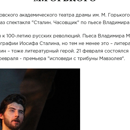
овского академического театра драмы им. М. Горького
з спектакля "Сталин. Часовщик" по пьесе Владимира
 к 100-летию русских революций. Пьеса Владимира М
графии Иосифа Сталина, но тем не менее это – литер
лин – тоже литературный герой. 21 февраля состоялся
февраля - премьера "исповеди с трибуны Мавзолея".