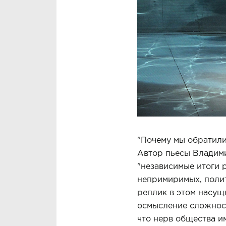
"Почему мы обратили
Автор пьесы Владими
"независимые итоги 
непримиримых, полит
реплик в этом насущн
осмысление сложносте
что нерв общества им