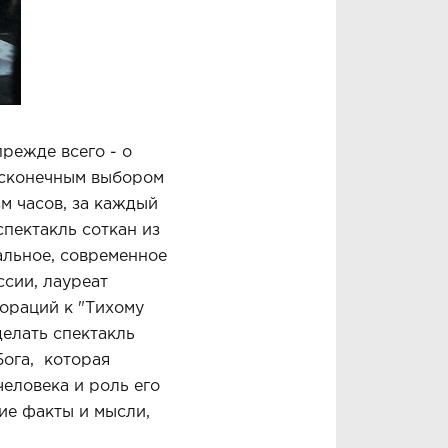
прежде всего - о
бесконечным выбором
зм часов, за каждый
спектакль соткан из
альное, современное
сии, лауреат
ораций к "Тихому
делать спектакль
Бога, которая
человека и роль его
ие факты и мысли,