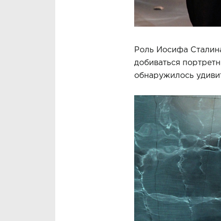
Роль Иосифа Сталина
добиваться портретно
обнаружилось удиви