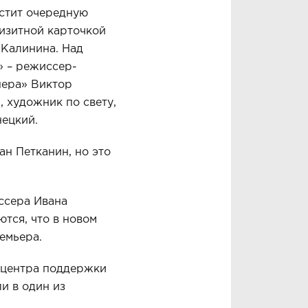
устит очередную
визитной карточкой
 Калинина. Над
» – режиссер-
пера» Виктор
 художник по свету,
ецкий.
ан Петканин, но это
ссера Ивана
тся, что в новом
емьера.
 центра поддержки
и в один из