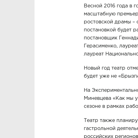
Весной 2016 года в 
масштабную премьеру
ростовской драмы – 
постановкой будет р
постановщик Геннад
Герасименко, лауреа
лауреат Национально
Новый год театр отм
будет уже не «Брызг
На Экспериментально
Миневцева «Как мы у
сезоне в рамках раб
Театр также планиру
гастрольной деятельн
российских регионов