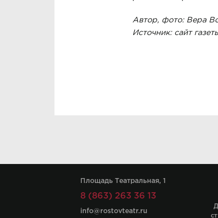
Автор, фото: Вера 
Источник:
сайт газет
Площадь Театральная, 1
8 (863) 263 36 13
Д
info@rostovteatr.ru
ст