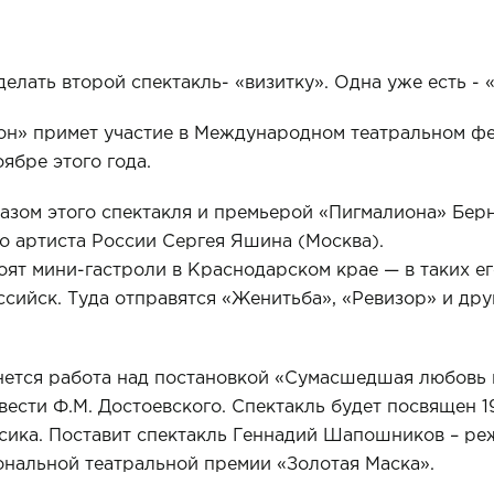
елать второй спектакль- «визитку». Одна уже есть - 
он» примет участие в Международном театральном ф
оябре этого года.
казом этого спектакля и премьерой «Пигмалиона» Бер
о артиста России Сергея Яшина (Москва).
оят мини-гастроли в Краснодарском крае — в таких ег
сийск. Туда отправятся «Женитьба», «Ревизор» и дру
нется работа над постановкой «Сумасшедшая любовь 
вести Ф.М. Достоевского. Спектакль будет посвящен 1
сика. Поставит спектакль Геннадий Шапошников – ре
ональной театральной премии «Золотая Маска».