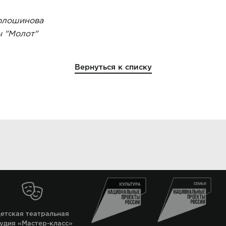
Волошинова
ы "Молот"
Вернуться к списку
етская театральная
удия «Мастер-класс»