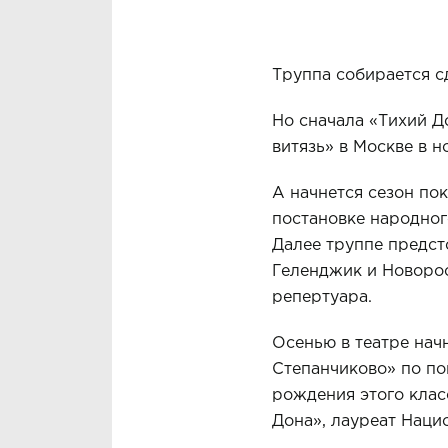
Труппа собирается сд
Но сначала «Тихий Д
витязь» в Москве в н
А начнется сезон по
постановке народног
Далее труппе предст
Геленджик и Новорос
репертуара.
Осенью в театре нач
Степанчиково» по по
рождения этого клас
Дона», лауреат Наци