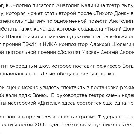
год 100-летию писателя Анатолия Калинина театр вып
, которая может стать второй после «Тихого Дона» 
спектакль «Цыган» по одноименной повести Анатолия
аботать та же команда, которая создавала «Тихий Дон
ий Шапошников и главный художник театра «Новая о
т премий ТЭФИ и НИКА композитор Алексей Шелыгин,
й театральной премии «Золотая Маска» Сергей Скорн
етит очередным шоу, которое поставит режиссер Богд
и шампанского». Детям обещана зимняя сказка.
й сцене можно увидеть спектакль в постановке режи
бивали дядю Ваню». В руководстве театра очень надею
оты мастерской «Дизель» здесь состоится еще одна пр
ет войти в проект «Большие гастроли» Федерального
ости и летом 2016 года повезти свои лучшие спектакл
.