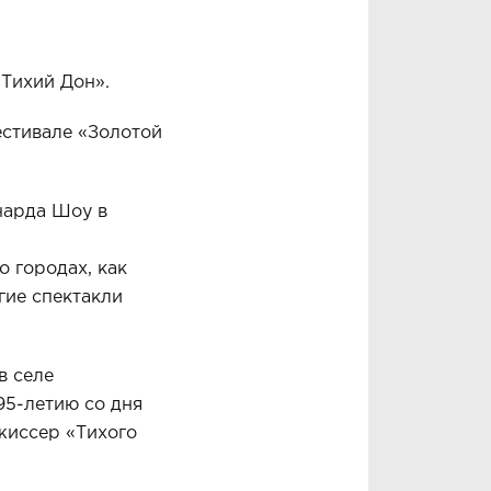
«Тихий Дон».
естивале «Золотой
нарда Шоу в
о городах, как
гие спектакли
в селе
95-летию со дня
жиссер «Тихого