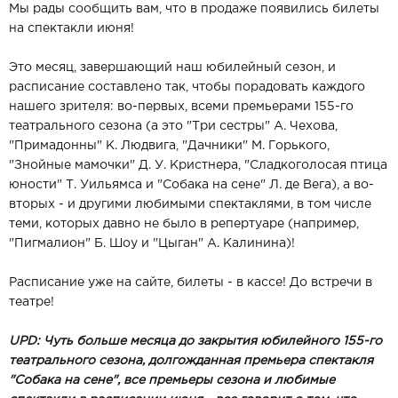
Мы рады сообщить вам, что в продаже появились билеты
на спектакли июня!
Это месяц, завершающий наш юбилейный сезон, и
расписание составлено так, чтобы порадовать каждого
нашего зрителя: во-первых, всеми премьерами 155-го
театрального сезона (а это "Три сестры" А. Чехова,
"Примадонны" К. Людвига, "Дачники" М. Горького,
"Знойные мамочки" Д. У. Кристнера, "Сладкоголосая птица
юности" Т. Уильямса и "Собака на сене" Л. де Вега), а во-
вторых - и другими любимыми спектаклями, в том числе
теми, которых давно не было в репертуаре (например,
"Пигмалион" Б. Шоу и "Цыган" А. Калинина)!
Расписание уже на сайте, билеты - в кассе! До встречи в
театре!
UPD: Чуть больше месяца до закрытия юбилейного 155-го
театрального сезона, долгожданная премьера спектакля
"Собака на сене", все премьеры сезона и любимые