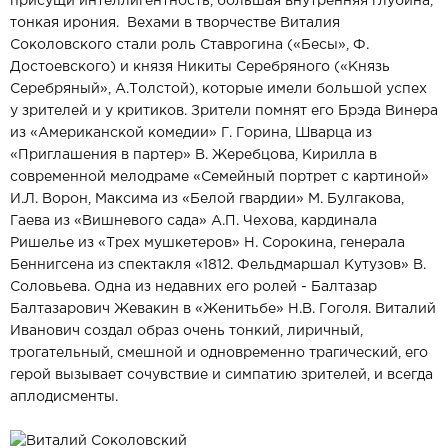
присущи интеллигентность, большая внутренняя глубина,
тонкая ирония. Вехами в творчестве Виталия
Соколовского стали роль Ставрогина («Бесы», Ф.
Достоевского) и князя Никиты Серебряного («Князь
Серебряный», А.Толстой), которые имели большой успех
у зрителей и у критиков. Зрители помнят его Брэда Винера
из «Американской комедии» Г. Горина, Шварца из
«Приглашения в партер» В. Жеребцова, Кирилла в
современной мелодраме «Семейный портрет с картиной»
И.Л. Ворон, Максима из «Белой гвардии» М. Булгакова,
Гаева из «Вишневого сада» А.П. Чехова, кардинала
Ришелье из «Трех мушкетеров» Н. Сорокина, генерала
Беннигсена из спектакля «1812. Фельдмаршал Кутузов» В.
Соловьева. Одна из недавних его ролей - Балтазар
Балтазарович Жевакин в «Женитьбе» Н.В. Гоголя. Виталий
Иванович создал образ очень тонкий, лиричный,
трогательный, смешной и одновременно трагический, его
герой вызывает сочувствие и симпатию зрителей, и всегда
аплодисменты.