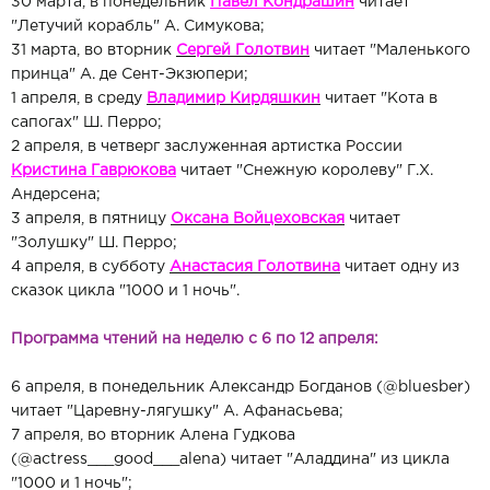
30 марта, в понедельник
Павел Кондрашин
читает
"Летучий корабль" А. Симукова;
31 марта, во вторник
Сергей Голотвин
читает "Маленького
принца" А. де Сент-Экзюпери;
1 апреля, в среду
Владимир Кирдяшкин
читает "Кота в
сапогах" Ш. Перро;
2 апреля, в четверг заслуженная артистка России
Кристина Гаврюкова
читает "Снежную королеву" Г.Х.
Андерсена;
3 апреля, в пятницу
О
ксана Войцеховская
читает
"Золушку" Ш. Перро;
4 апреля, в субботу
Анастасия Голотвина
читает одну из
сказок цикла "1000 и 1 ночь".
Программа чтений на неделю с 6 по 12
апреля:
6 апреля, в понедельник Александр Богданов (
@bluesber
)
читает "Царевну-лягушку" А. Афанасьева;
7 апреля, во вторник Алена Гудкова
(
@actress___good___alena
) читает "Аладдина" из цикла
"1000 и 1 ночь";