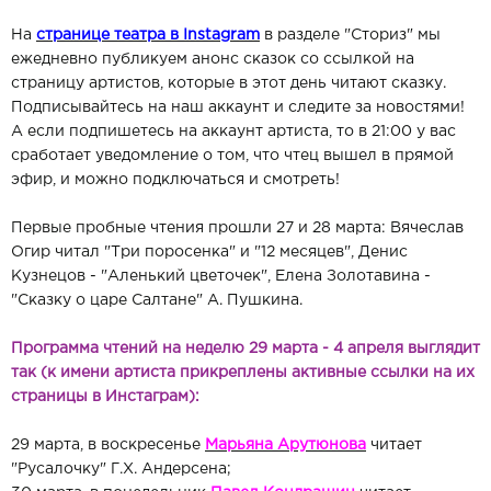
На
странице театра в Instagram
в разделе "Сториз" мы
ежедневно публикуем анонс сказок со ссылкой на
страницу артистов, которые в этот день читают сказку.
Подписывайтесь на наш аккаунт и следите за новостями!
А если подпишетесь на аккаунт артиста, то в 21:00 у вас
сработает уведомление о том, что чтец вышел в прямой
эфир, и можно подключаться и смотреть!
Первые пробные чтения прошли 27 и 28 марта: Вячеслав
Огир читал "Три поросенка" и "12 месяцев", Денис
Кузнецов - "Аленький цветочек", Елена Золотавина -
"Сказку о царе Салтане" А. Пушкина.
Программа чтений на неделю 29 марта - 4 апреля выглядит
так (к имени артиста прикреплены активные ссылки на их
страницы в Инстаграм):
29 марта, в воскресенье
Марьяна Арутюнова
читает
"Русалочку" Г.Х. Андерсена;