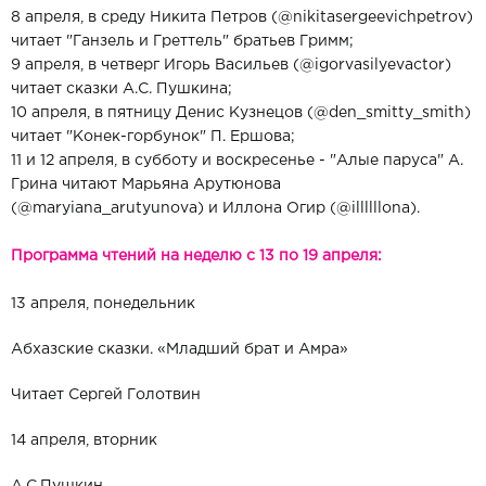
8 апреля, в среду Никита Петров (
@nikitasergeevichpetrov
)
читает "Ганзель и Греттель" братьев Гримм;
9 апреля, в четверг Игорь Васильев (
@igorvasilyevactor
)
читает сказки А.С. Пушкина;
10 апреля, в пятницу Денис Кузнецов (
@den_smitty_smith
)
читает "Конек-горбунок" П. Ершова;
11 и 12 апреля, в субботу и воскресенье - "Алые паруса" А.
Грина читают Марьяна Арутюнова
(
@maryiana_arutyunova
) и Иллона Огир (
@illllllona
).
Программа чтений на неделю с 13 по 19 апреля:
13 апреля, понедельник
Абхазские сказки. «Младший брат и Амра»
Читает Сергей Голотвин
14 апреля, вторник
А.С.Пушкин