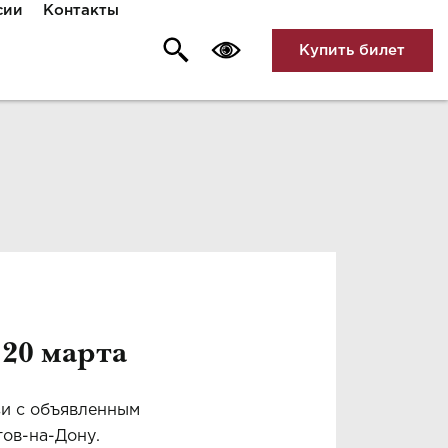
сии
Контакты
Купить билет
20 марта
зи с объявленным
тов-на-Дону.