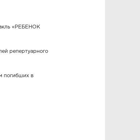
ктакль «РЕБЕНОК
клей репертуарного
м погибших в