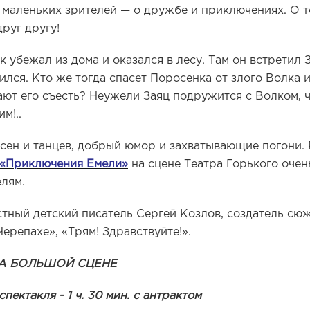
 маленьких зрителей — о дружбе и приключениях. О т
руг другу!
 убежал из дома и оказался в лесу. Там он встретил 
ился. Кто же тогда спасет Поросенка от злого Волка 
ают его съесть? Неужели Заяц подружится с Волком, 
м!..
есен и танцев, добрый юмор и захватывающие погони.
«Приключения Емели»
на сцене Театра Горького оче
елям.
стный детский писатель Сергей Козлов, создатель сю
Черепахе», «Трям! Здравствуйте!».
НА БОЛЬШОЙ СЦЕНЕ
ектакля - 1 ч. 30 мин. с антрактом