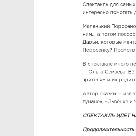
Спектакль для самых
интересно помогать д
Маленький Поросенок
ним… а потом поссор
Дарьи, которые мечт
Поросенку? Посмотри
В спектакле много п
— Ольга Семаева. Её
зрителям и их родит
Автор сказки — изве
тумане», «Львёнке и 
СПЕКТАКЛЬ ИДЕТ 
Продолжительность сп