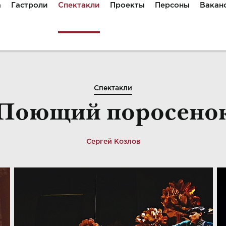
а
Гастроли
Спектакли
Проекты
Персоны
Вакан
Спектакли
Поющий поросено
Сергей Козлов