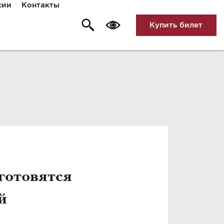
сии
Контакты
Купить билет
 готовятся
й