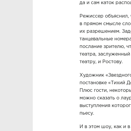
да и сам каток распо
Режиссер объяснил, 
в прямом смысле слов
их разрешением. Заде
танцевальные номера
послание зрителю, ч
театра, заслуженный
театру, и Ростову.
Художник «Звездного
постановке «Тихий Д
Плюс гости, некотор
можно сказать о лау
выступления которог
пьесу.
И в этом шоу, как и 