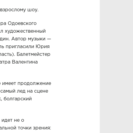
 взрослому шоу.
ира Одоевского
лал художественный
удин. Автор музыки —
кль пригласили Юрия
асть). Балетмейстер
атра Валентина
е имеет продолжение
 самый лед на сцене
, болгарский
 идет не о
альной точки зрения: