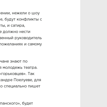
лении, нежели о шоу
ие, будут конфликты с
ы, и сатира,
не должно нести
твенный руководитель
 пожеланиях и самому
чане знают по
я молодежь театра.
«горьковцев». Так
андре Поелуеве, для
ко специально пишет
панского», будет