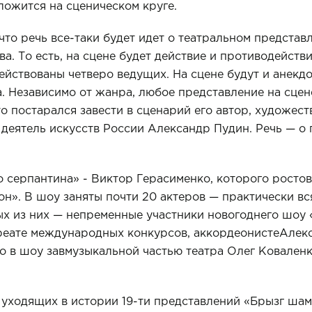
ложится на сценическом круге.
что речь все-таки будет идет о театральном представ
а. То есть, на сцене будет действие и противодейств
йствованы четверо ведущих. На сцене будут и анекдот
. Независимо от жанра, любое представление на сце
то постарался завести в сценарий его автор, художес
 деятель искусств России Александр Пудин. Речь — о
 серпантина» - Виктор Герасименко, которого ростов
он». В шоу заняты почти 20 актеров — практически вс
ых из них — непременные участники новогоднего шоу 
реате международных конкурсов, аккордеонистеАлекс
о в шоу завмузыкальной частью театра Олег Ковален
в уходящих в истории 19-ти представлений «Брызг шам