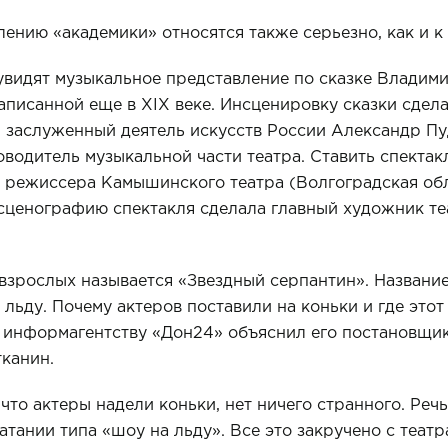
лению «академики» относятся также серьезно, как и к
 увидят музыкальное представление по сказке Владим
аписанной еще в ХIХ веке. Инсценировку сказки сде
, заслуженный деятель искусств России Александр П
оводитель музыкальной части театра. Ставить спекта
о режиссера Камышинского театра (Волгоградская обл
сценографию спектакля сделала главный художник те
взрослых называется «Звездный серпантин». Названи
льду. Почему актеров поставили на коньки и где этот
, информагентству «Дон24» объяснил его постановщик
канин.
, что актеры надели коньки, нет ничего странного. Речь
тании типа «шоу на льду». Все это закручено с театр