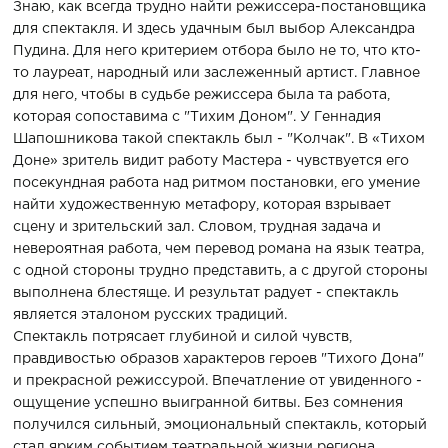
Знаю, как всегда трудно найти режиссера-постановщика
для спектакля. И здесь удачным был выбор Александра
Пудина. Для него критерием отбора было не то, что кто-
то лауреат, народный или заслеженный артист. Главное
для него, чтобы в судьбе режиссера была та работа,
которая сопоставима с "Тихим Доном". У Геннадия
Шапошникова такой спектакль был - "Колчак". В «Тихом
Доне» зритель видит работу Мастера - чувствуется его
посекундная работа над ритмом постановки, его умение
найти художественную метафору, которая взрывает
сцену и зрительский зал. Словом, трудная задача и
невероятная работа, чем перевод романа на язык театра,
с одной стороны трудно представить, а с другой стороны
выполнена блестяще. И результат радует - спектакль
является эталоном русских традиций.
Спектакль потрясает глубиной и силой чувств,
правдивостью образов характеров героев "Тихого Дона"
и прекрасной режиссурой. Впечатление от увиденного -
ощущение успешно выигранной битвы. Без сомнения
получился сильный, эмоциональный спектакль, который
стал ярким событием театральной жизни региона.