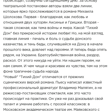
происходят, созвучны сегодняшнему дню. За основу
театральной постановки авторы взяли две линии,
которые ярко прослеживаются в романе Михаила
Шолохова. Первая - благодарная, как любовь и
отношения двух хуторян Аксиньи и Гришки. Вторая -
такая сложная, как тема войны и мира. Какой "Тихий
Дон" без прекрасной истории любви! Но, на мой взгляд,
главная линия - печаль и боль о судьбе донского
казачества, и тень беды, случившейся на Дону в начале
прошлого века, довлеет над героями. И теперь беда опять
рядом, на Украине. Братоубийственная война, раздор,
раскол. От этого никуда не уйти. Ни нашим героям, ни
нам самим. И чем чище и красивее их чувства, тем на этом
фоне трагичнее судьба народа.
"Новый" "Тихий Дон" отличается от прежних
сценических версий романа. Пьесу написал известный
профессиональный драматург Владимир Малягин, а не
режиссер-постановщик спектакля, как это часто
происходит на практике. Он уже не раз доказывал свой
талант и умение работать с прозой классиков: в
Московском академическом театре им. Маяковского с