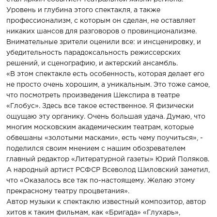
Уровень и глубина этого спектакля, а также
профессионализм, с которым он сделан, не оставляет
никаких шансов для разговоров о провинционализме.
Внимательные зрители оценили все: и инсценировку, и
убедительность парадоксальность режиссерских
решений, и сценографию, и актерский ансамбль.
«В этом спектакле есть особенность, которая делает его
не просто очень хорошим, а уникальным. Это тоже самое,
что посмотреть произведения Шекспира в театре
«Глобус». Здесь все такое естественное. Я физически
ощущаю эту органику. Очень большая удача. Думаю, что
многим московским академическим театрам, которые
обвешаны «золотыми масками», есть чему поучиться», -
поделился своим мнением с нашим обозревателем
главный редактор «Литературной газеты» Юрий Поляков.
А народный артист РСФСР Всеволод Шиловский заметил,
что «Оказалось все так по-настоящему. Желаю этому
прекрасному театру процветания».
Автор музыки к спектаклю известный композитор, автор
хитов к таким фильмам, как «Бригада» «Глухарь»,