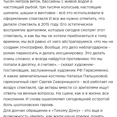
тысяч метров веток, бассейны с живой водой и
настоящей рыбой, три тысячи колосьев, настоящие
шинели, шашки и винтовки - всё это использовали в
оформлении спектакля И все же нужно отметить, что
делали спектакль в 2015 году. Его эстетическое
восприятие зрителями, которые сегодня смотрят этот
спектакль, и как бы мы не хотели приблизиться к тому
времени, мы всё равно от него абстрагируемся. «Но мы не
создаем этнографию. Вообще, это дело неблагодарное -
роман переносить и делать инсценировку. Это делать
очень сложно, и всегда найдутся противники. Но мы
попали в десятку, я считаю», - сказал художник-
постановщик, заслуженный художник РФ Герасименко.
А какие замечательные костюмы Натальи Пальшковой,
гармоничный свет Сергея Скворнецкого - всё работает на
воздух спектакля, где актеры вместе со зрителями ищут
ответы на вечные вопросы. На сцене, как и в жизни, все
поколения. И снова ошеломляет сегодняшней остротой
боль шолоховских героев.
Для дончан обращение к «Тихому Дону» – это еще и
возможность увидеть, как жили наши предки, понять,