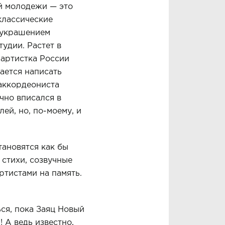
ой молодежи — это
классические
укра­шением
тудии. Растет в
 артистка России
ается написать
 аккордеониста
чно вписался в
ей, но, по-моему, и
тановятся как бы
 стихи, созвучные
ртистами на память.
ся, пока Заяц Новый
! А ведь известно,