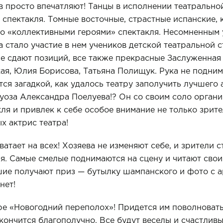
ов просто впечатляют! Танцы в исполнении театраль­н
спектакля. Томные во­сточные, страстные испанские, 
то «коллективными героями» спектакля. Несомненным 
 стало участие в нем учеников дет­ской театральной с
Не сдают позиций, все также прекрасные Заслуженная
я, Юлия Борисова, Татьяна Полищук. Рука не подним
тся загадкой, как удалось театру заполучить лучшего
туоза Александра Поелуева!? Он со своим соло органи
я и привлек к себе особое вни­мание не только зрител
х актрис театра!
атает на всех! Хозяева не изменяют себе, и зрители с
я. Самые сме­лые поднимаются на сцену и читают свои
шие получают приз — бутылку шампанского и фото с а
нет!
ре «Новогодний переполох»! Придется им поволновать
акончится благополучно. Все будут веселы и счастливы