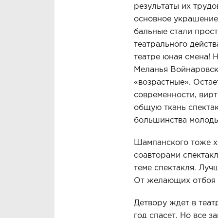
резуль­таты их труд
основное украшение 
бальные стали прос
театрального действа
театре юная смена! 
Меланья Войнаровска
«возрастные». Остае
современнос­ти, вир
общую ткань спектакл
большинства моло­ды
Шампанского тоже хв
соавторами спектакл
теме спектакля. Луч
От желающих отбоя 
Детвору ждет в теат
год спасет. Но все з