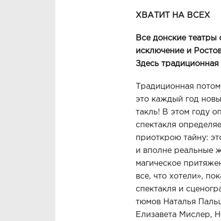
ХВАТИТ
НА
ВСЕХ
Все
донские
театры
исключение
и
Росто
Здесь
традиционная
Традиционная потому
это каждый год новы
такль! В этом году 
спектакля определяе
приот­крою тайну: э
и вполне реальные 
магическое притяже­
все, что хотели», п
спектакля и сценог
тюмов Наталья Паль
Елизавета Мислер, Н