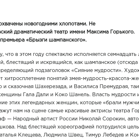
охвачены
новогодними
хлопотами
.
Не
вский
драматический
театр
имени
Мак­сима
Горького
.
премьера
«Брызги
шам­панского»
.
, что в этом году спектаклю исполняется семнадцать л
й, блестя­щий и искрящийся, как шампанское (отсюда 
определяющий подзаголовок «Сияние мудрос­ти». Худо
т хитросплете­ние понятий змея-мудрость-красота-же
то и сказочная Шахерезада, и Василиса Премудрая, та
женщины Гала Дали и Коко Шанель. Власть мудрости и
ние этих легендарных женщин, которые «брали мужчи
окажут нам на сцене самые красивые актрисы театра Г
раф — Народный артист России Николай Сорокин, авт
шкова. Над блестящей хореографией потру­дился цел
аталья Клещева, Людмила Швец, Тимур Лебедев и Кон