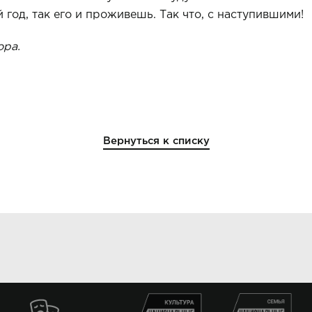
год, так его и проживешь. Так что, с насту­пившими!
ора
.
Вернуться к списку