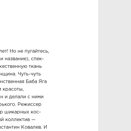
ет! Но не пугайтесь,
и название), спек­
жественную ткань
нщина. Чуть-чуть
инственная Баба Яга
 красоты,
н и делали с ними
орького. Режиссер
ор шикарных кос­
ый коллектив —
стантин Ковалев. И