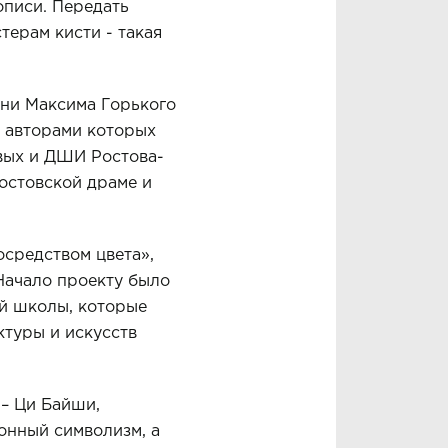
описи. Передать
терам кисти - такая
ени Максима Горького
, авторами которых
вых и ДШИ Ростова-
Ростовской драме и
осредством цвета»,
Начало проекту было
й школы, которые
ктуры и искусств
 – Ци Байши,
онный символизм, а