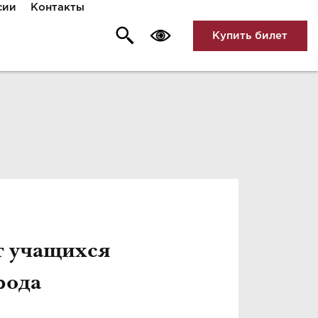
сии
Контакты
Купить билет
т учащихся
рода