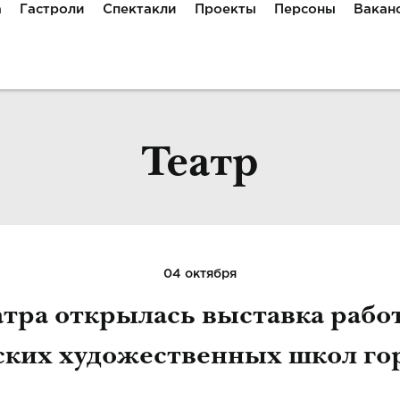
а
Гастроли
Спектакли
Проекты
Персоны
Вакан
Театр
04 октября
атра открылась выставка рабо
ских художественных школ го