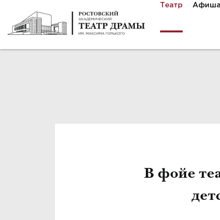
Театр
Афиш
В фойе те
дет