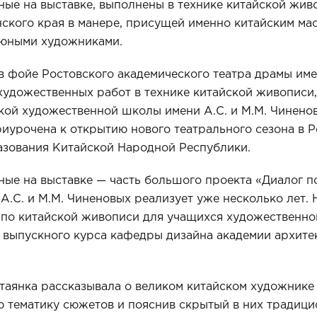
ные на выставке, выполнены в технике китайской жив
ского края в манере, присущей именно китайским мас
 юными художниками.
 в фойе Ростовского академического театра драмы им
художественных работ в технике китайской живописи
кой художественной школы имени А.С. и М.М. Чинено
риурочена к открытию нового театрального сезона в 
азования Китайской Народной Республики.
ные на выставке — часть большого проекта «Диалог п
.С. и М.М. Чиненовых реализует уже несколько лет. 
 по китайской живописи для учащихся художественно
 выпускного курса кафедры дизайна академии архите
таянка рассказывала о великом китайском художнике
 тематику сюжетов и пояснив скрытый в них традици