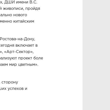
х, ДШИ имени В.С.
й живописи, пройдя
иально нового
именно китайским
Ростова-на-Дону,
егодня включает в
», «Арт-Сектор»,
еализуют проект боле
аем мир цветным».
 сторону
их успехов и