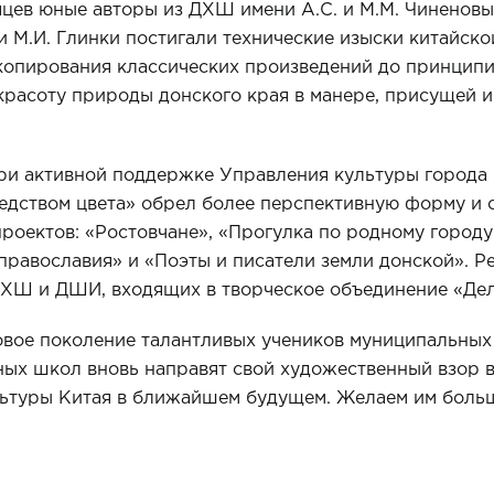
яцев юные авторы из ДХШ имени А.С. и М.М. Чиненовы
М.И. Глинки постигали технические изыски китайско
 копирования классических произведений до принцип
красоту природы донского края в манере, присущей 
при активной поддержке Управления культуры города 
едством цвета» обрел более перспективную форму и с
проектов: «Ростовчане», «Прогулка по родному городу
православия» и «Поэты и писатели земли донской». Р
ДХШ и ДШИ, входящих в творческое объединение «Дел
овое поколение талантливых учеников муниципальных
ых школ вновь направят свой художественный взор в
льтуры Китая в ближайшем будущем. Желаем им больш