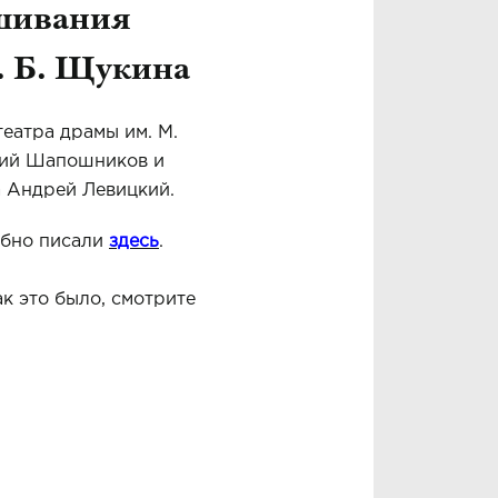
ушивания
. Б. Щукина
еатра драмы им. М.
адий Шапошников и
а Андрей Левицкий.
обно писали
здесь
.
ак это было, смотрите